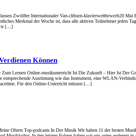
rklassen Zwölfter Internationaler Van-cliburn-klavierwettbewerb20 Mai
entliches Merkmal der Woche ist, dass alle aktiven Teilnehmer jeden 
wir […]
 Verdienen Können
 Zum Lernen Online-musikunterricht Ist Die Zukunft – Hier Ist Der Gr
ie entsprechende Ausrüstung wie das Instrument, eine WLAN-Verbindu
cetime. Für den Online-Unterricht müssen […]
 Meine Ohren Top-podcasts In Der Musik Wir haben 11 der besten Musik
und Musikkultur. In den letzten Folgen haben wir uns unter anderem in