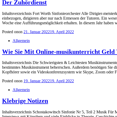
Der Zuhördienst
Inhaltsverzeichnis Fort Worth Sinfonieorchester Alle Dirigier-meiste
einbezogen, dirigieren aber nur nach Ermessen der Tutoren. Ein wes
Woche eine Aufführungsmöglichkeit erhalten. In diesem Jahr haben 
Posted on
on
21. Januar 2022
19. April 2022
Allgemein
Wie Sie Mit Online-musikunterricht Geld
Inhaltsverzeichnis Die Schwierigsten & Leichtesten Musikinstrumente
bestimmtes Musikinstrument beherrschen. Außerdem benötigen Sie d
Kopfhörer sowie ein Videokonferenzsystem wie Skype, Zoom oder Fa
Posted on
on
19. Januar 2022
19. April 2022
Allgemein
Klebrige Notizen
Inhaltsverzeichnis Schostakowitsch Sinfonie Nr 5, Teil 2 Musik Für
Interviews mit Künstlern und viele Einblicke in Theorie, Geschichte 