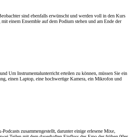
 Beobachter sind ebenfalls erwünscht und werden voll in den Kurs
Tag mit einem Ensemble auf dem Podium stehen und am Ende der
und Um Instrumentalunterricht erteilen zu können, müssen Sie ein
ng, einen Laptop, eine hochwertige Kamera, ein Mikrofon und
-Podcasts zusammengestellt, darunter einige erlesene Mixe,
 zwei Teilen mit dem dauerhaften Einfluss des Emo der frühen 00er