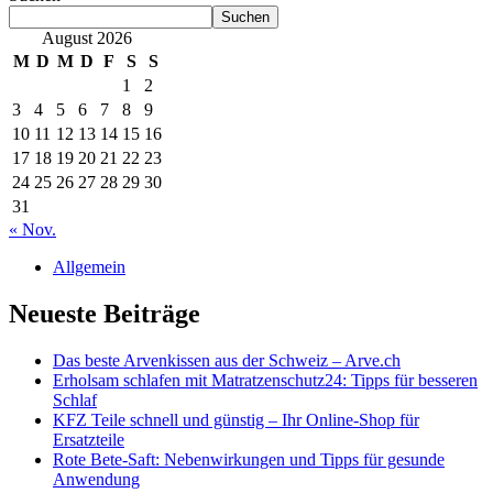
Suchen
August 2026
M
D
M
D
F
S
S
1
2
3
4
5
6
7
8
9
10
11
12
13
14
15
16
17
18
19
20
21
22
23
24
25
26
27
28
29
30
31
« Nov.
Allgemein
Neueste Beiträge
Das beste Arvenkissen aus der Schweiz – Arve.ch
Erholsam schlafen mit Matratzenschutz24: Tipps für besseren
Schlaf
KFZ Teile schnell und günstig – Ihr Online-Shop für
Ersatzteile
Rote Bete-Saft: Nebenwirkungen und Tipps für gesunde
Anwendung