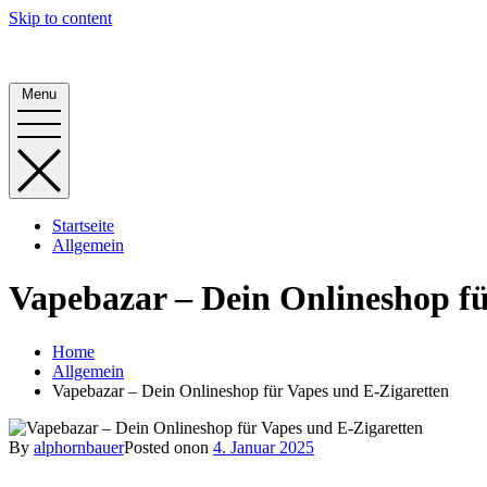
Skip to content
Alphornbauer
Menu
Startseite
Allgemein
Vapebazar – Dein Onlineshop fü
Home
Allgemein
Vapebazar – Dein Onlineshop für Vapes und E-Zigaretten
By
alphornbauer
Posted on
on
4. Januar 2025