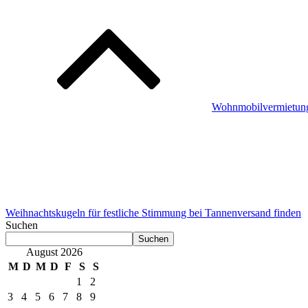
Wohnmobilvermietung:
Weihnachtskugeln für festliche Stimmung bei Tannenversand finden
Suchen
Suchen
August 2026
M
D
M
D
F
S
S
1
2
3
4
5
6
7
8
9