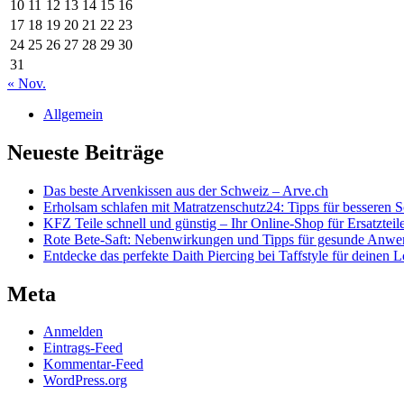
10
11
12
13
14
15
16
17
18
19
20
21
22
23
24
25
26
27
28
29
30
31
« Nov.
Allgemein
Neueste Beiträge
Das beste Arvenkissen aus der Schweiz – Arve.ch
Erholsam schlafen mit Matratzenschutz24: Tipps für besseren S
KFZ Teile schnell und günstig – Ihr Online-Shop für Ersatzteil
Rote Bete-Saft: Nebenwirkungen und Tipps für gesunde Anw
Entdecke das perfekte Daith Piercing bei Taffstyle für deinen 
Meta
Anmelden
Eintrags-Feed
Kommentar-Feed
WordPress.org